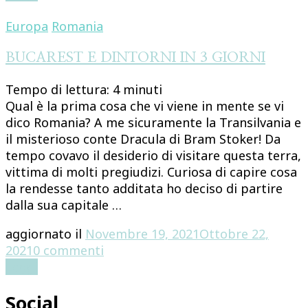
LANKA:
IL
Europa
Romania
NOSTRO
ITINERARIO
BUCAREST E DINTORNI IN 3 GIORNI
IN
Tempo di lettura:
4
minuti
11
Qual è la prima cosa che vi viene in mente se vi
GIORNI
dico Romania? A me sicuramente la Transilvania e
il misterioso conte Dracula di Bram Stoker! Da
tempo covavo il desiderio di visitare questa terra,
vittima di molti pregiudizi. Curiosa di capire cosa
la rendesse tanto additata ho deciso di partire
dalla sua capitale …
aggiornato il
Novembre 19, 2021
Ottobre 22,
su
2021
0 commenti
BUCAREST
Leggi
E
Social
DINTORNI