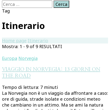
Ricerca
per:
Tag
Itinerario
Home page
Itinerario
Mostra: 1 - 9 of 9 RISULTATI
Europa
Norvegia
VIAGGIO IN NORVEGIA: 13 GIORNI ON
THE ROAD
Tempo di lettura:
7
minuti
La Norvegia non è un viaggio da affrontare a caso:
ore di guida, strade isolate e condizioni meteo
che cambiano in un attimo. Ma se ami la natura