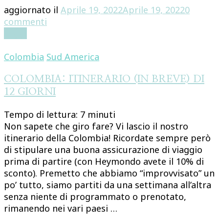
aggiornato il
Aprile 19, 2022
Aprile 19, 2022
0
su
commenti
VIENNA:
Leggi
UN
WEEKEND
Colombia
Sud America
NELLA
CAPITALE
COLOMBIA: ITINERARIO (IN BREVE) DI
DEGLI
12 GIORNI
ASBURGO
Tempo di lettura:
7
minuti
Non sapete che giro fare? Vi lascio il nostro
itinerario della Colombia! Ricordate sempre però
di stipulare una buona assicurazione di viaggio
prima di partire (con Heymondo avete il 10% di
sconto). Premetto che abbiamo “improvvisato” un
po’ tutto, siamo partiti da una settimana all’altra
senza niente di programmato o prenotato,
rimanendo nei vari paesi …