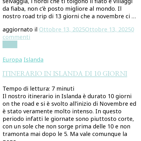
selvaggia, i fiordi che ti tolgono il fiato e villaggi
da fiaba, non c’è posto migliore al mondo. Il
nostro road trip di 13 giorni che a novembre ci …
aggiornato il
Ottobre 13, 2025
Ottobre 13, 2025
0
su
commenti
VIAGGIO
Leggi
IN
NORVEGIA:
Europa
Islanda
13
GIORNI
ITINERARIO IN ISLANDA DI 10 GIORNI
ON
Tempo di lettura:
7
minuti
THE
Il nostro itinerario in Islanda è durato 10 giorni
ROAD
on the road e si è svolto all’inizio di Novembre ed
è stato veramente molto intenso. In questo
periodo infatti le giornate sono piuttosto corte,
con un sole che non sorge prima delle 10 e non
tramonta mai dopo le 5. Ma vale comunque la