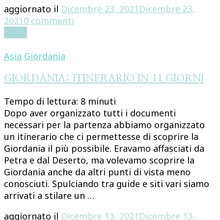
aggiornato il
Dicembre 23, 2021
Dicembre 23,
su
2021
0 commenti
TUSCIA
Leggi
VITERBESE:
5
Asia
Giordania
TAPPE
IMPERDIBILI
GIORDANIA: ITINERARIO IN 11 GIORNI
Tempo di lettura:
8
minuti
Dopo aver organizzato tutti i documenti
necessari per la partenza abbiamo organizzato
un itinerario che ci permettesse di scoprire la
Giordania il più possibile. Eravamo affasciati da
Petra e dal Deserto, ma volevamo scoprire la
Giordania anche da altri punti di vista meno
conosciuti. Spulciando tra guide e siti vari siamo
arrivati a stilare un …
aggiornato il
Dicembre 13, 2021
Dicembre 13,