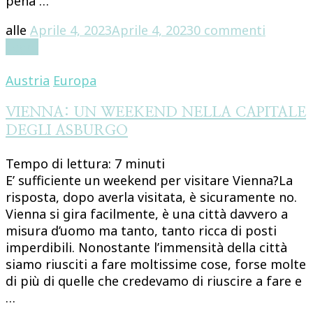
pena …
su
alle
Aprile 4, 2023
Aprile 4, 2023
0 commenti
ITINER
Leggi
IN
ISLAND
Austria
Europa
DI
10
VIENNA: UN WEEKEND NELLA CAPITALE
GIORNI
DEGLI ASBURGO
Tempo di lettura:
7
minuti
E’ sufficiente un weekend per visitare Vienna?La
risposta, dopo averla visitata, è sicuramente no.
Vienna si gira facilmente, è una città davvero a
misura d’uomo ma tanto, tanto ricca di posti
imperdibili. Nonostante l’immensità della città
siamo riusciti a fare moltissime cose, forse molte
di più di quelle che credevamo di riuscire a fare e
…