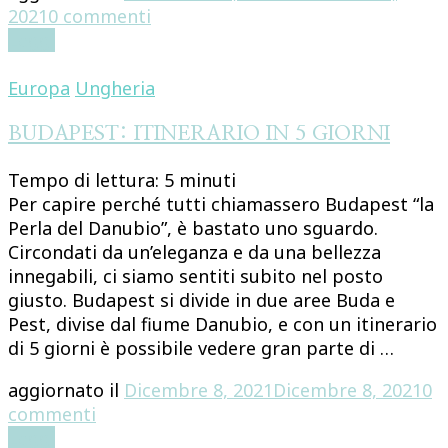
su
2021
0 commenti
GIORDANIA:
Leggi
ITINERARIO
IN
Europa
Ungheria
11
GIORNI
BUDAPEST: ITINERARIO IN 5 GIORNI
Tempo di lettura:
5
minuti
Per capire perché tutti chiamassero Budapest “la
Perla del Danubio”, è bastato uno sguardo.
Circondati da un’eleganza e da una bellezza
innegabili, ci siamo sentiti subito nel posto
giusto. Budapest si divide in due aree Buda e
Pest, divise dal fiume Danubio, e con un itinerario
di 5 giorni è possibile vedere gran parte di …
aggiornato il
Dicembre 8, 2021
Dicembre 8, 2021
0
su
commenti
BUDAPEST:
Leggi