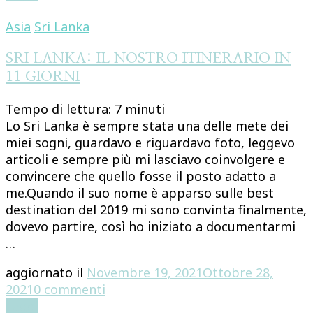
ITINERARIO
IN
Asia
Sri Lanka
5
GIORNI
SRI LANKA: IL NOSTRO ITINERARIO IN
11 GIORNI
Tempo di lettura:
7
minuti
Lo Sri Lanka è sempre stata una delle mete dei
miei sogni, guardavo e riguardavo foto, leggevo
articoli e sempre più mi lasciavo coinvolgere e
convincere che quello fosse il posto adatto a
me.Quando il suo nome è apparso sulle best
destination del 2019 mi sono convinta finalmente,
dovevo partire, così ho iniziato a documentarmi
…
aggiornato il
Novembre 19, 2021
Ottobre 28,
su
2021
0 commenti
SRI
Leggi