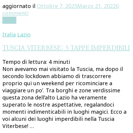
aggiornato il
Ottobre 7, 2025
Marzo 21, 2022
0
su
commenti
COLOMBIA:
Leggi
ITINERARIO
(IN
Italia
Lazio
BREVE)
DI
TUSCIA VITERBESE: 5 TAPPE IMPERDIBILI
12
Tempo di lettura:
4
minuti
GIORNI
Non avevamo mai visitato la Tuscia, ma dopo il
secondo lockdown abbiamo di trascorrere
proprio qui un weekend per ricominciare a
viaggiare un po’. Tra borghi e zone verdissime
questa zona dell’alto Lazio ha veramente
superato le nostre aspettative, regalandoci
momenti indimenticabili in luoghi magici. Ecco a
voi alcuni dei luoghi imperdibili nella Tuscia
Viterbese! …