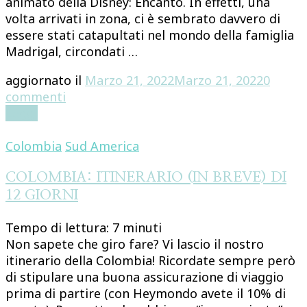
animato della Disney: Encanto. In effetti, una
volta arrivati in zona, ci è sembrato davvero di
essere stati catapultati nel mondo della famiglia
Madrigal, circondati …
aggiornato il
Marzo 21, 2022
Marzo 21, 2022
0
su
commenti
VALLE
Leggi
DEL
COCORA:
Colombia
Sud America
QUALE
SENTIERO
COLOMBIA: ITINERARIO (IN BREVE) DI
SCEGLIERE?
12 GIORNI
Tempo di lettura:
7
minuti
Non sapete che giro fare? Vi lascio il nostro
itinerario della Colombia! Ricordate sempre però
di stipulare una buona assicurazione di viaggio
prima di partire (con Heymondo avete il 10% di