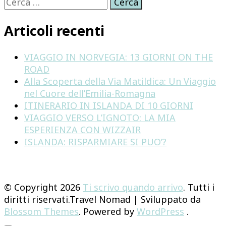
Ricerca
per:
Articoli recenti
VIAGGIO IN NORVEGIA: 13 GIORNI ON THE
ROAD
Alla Scoperta della Via Matildica: Un Viaggio
nel Cuore dell’Emilia-Romagna
ITINERARIO IN ISLANDA DI 10 GIORNI
VIAGGIO VERSO L’IGNOTO: LA MIA
ESPERIENZA CON WIZZAIR
ISLANDA: RISPARMIARE SI PUO’?
© Copyright 2026
Ti scrivo quando arrivo
. Tutti i
diritti riservati.
Travel Nomad | Sviluppato da
Blossom Themes
. Powered by
WordPress
.