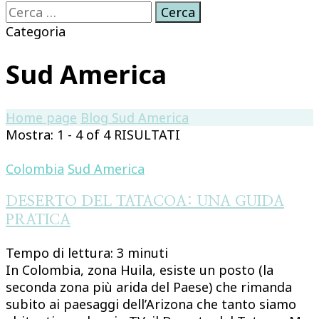
Ricerca
per:
Categoria
Sud America
Home page
Blog
Sud America
Mostra: 1 - 4 of 4 RISULTATI
Colombia
Sud America
DESERTO DEL TATACOA: UNA GUIDA
PRATICA
Tempo di lettura:
3
minuti
In Colombia, zona Huila, esiste un posto (la
seconda zona più arida del Paese) che rimanda
subito ai paesaggi dell’Arizona che tanto siamo