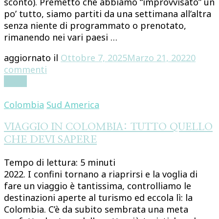
sconto). Premetto che abbiamo “improvvisato” un
po’ tutto, siamo partiti da una settimana all’altra
senza niente di programmato o prenotato,
rimanendo nei vari paesi …
aggiornato il
Ottobre 7, 2025
Marzo 21, 2022
0
su
commenti
COLOMBIA:
Leggi
ITINERARIO
(IN
Colombia
Sud America
BREVE)
DI
VIAGGIO IN COLOMBIA: TUTTO QUELLO
12
CHE DEVI SAPERE
GIORNI
Tempo di lettura:
5
minuti
2022. I confini tornano a riaprirsi e la voglia di
fare un viaggio è tantissima, controlliamo le
destinazioni aperte al turismo ed eccola lì: la
Colombia. C’è da subito sembrata una meta