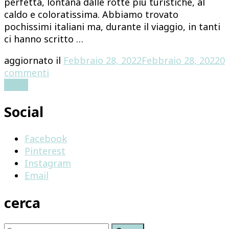
perfetta, lontana dalle rotte più turistiche, al
caldo e coloratissima. Abbiamo trovato
pochissimi italiani ma, durante il viaggio, in tanti
ci hanno scritto …
aggiornato il
Febbraio 28, 2022
Febbraio 28, 2022
0
su
commenti
VIAGGIO
Leggi
IN
Social
COLOMBIA:
TUTTO
QUELLO
Facebook
CHE
Pinterest
DEVI
Instagram
SAPERE
Email
cerca