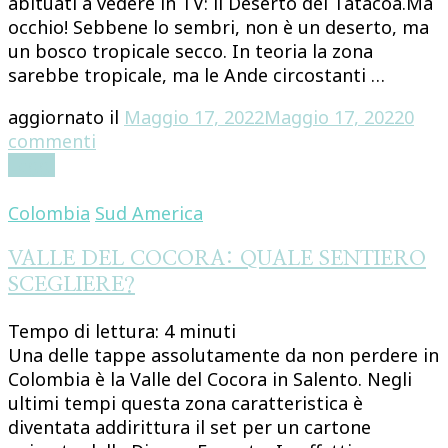
abituati a vedere in TV: il Deserto del Tatacoa.Ma
occhio! Sebbene lo sembri, non è un deserto, ma
un bosco tropicale secco. In teoria la zona
sarebbe tropicale, ma le Ande circostanti …
aggiornato il
Maggio 17, 2022
Maggio 17, 2022
0
su
commenti
DESERTO
Leggi
DEL
TATACOA:
Colombia
Sud America
UNA
GUIDA
VALLE DEL COCORA: QUALE SENTIERO
PRATICA
SCEGLIERE?
Tempo di lettura:
4
minuti
Una delle tappe assolutamente da non perdere in
Colombia è la Valle del Cocora in Salento. Negli
ultimi tempi questa zona caratteristica è
diventata addirittura il set per un cartone