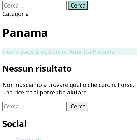
Ricerca
per:
Categoria
Panama
Home page
Blog
Centro America
Panama
Nessun risultato
Non riusciamo a trovare quello che cerchi. Forse,
una ricerca ti potrebbe aiutare.
Ricerca
per:
Social