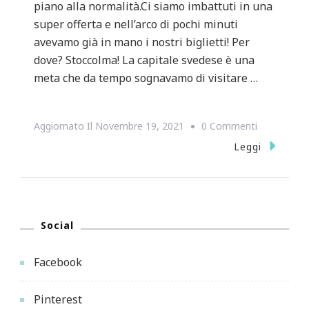
piano alla normalità.Ci siamo imbattuti in una
super offerta e nell’arco di pochi minuti
avevamo già in mano i nostri biglietti! Per
dove? Stoccolma! La capitale svedese è una
meta che da tempo sognavamo di visitare …
Su
Aggiornato Il
Novembre 19, 2021
0 Commenti
STOCCOLM
Leggi
LE
10
COSE
Social
DA
NON
Facebook
PERDERE
Pinterest