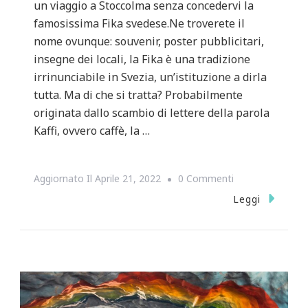
un viaggio a Stoccolma senza concedervi la
famosissima Fika svedese.Ne troverete il
nome ovunque: souvenir, poster pubblicitari,
insegne dei locali, la Fika è una tradizione
irrinunciabile in Svezia, un’istituzione a dirla
tutta. Ma di che si tratta? Probabilmente
originata dallo scambio di lettere della parola
Kaffi, ovvero caffè, la …
Su
Aggiornato Il
Aprile 21, 2022
0 Commenti
LA
Leggi
FIKA
SVEDESE:
ORIGINI
E
CURIOSITA’