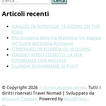
per:
Articoli recenti
VIAGGIO IN NORVEGIA: 13 GIORNI ON THE
ROAD
Alla Scoperta della Via Matildica: Un Viaggio
nel Cuore dell’Emilia-Romagna
ITINERARIO IN ISLANDA DI 10 GIORNI
VIAGGIO VERSO L’IGNOTO: LA MIA
ESPERIENZA CON WIZZAIR
ISLANDA: RISPARMIARE SI PUO’?
© Copyright 2026
Ti scrivo quando arrivo
. Tutti i
diritti riservati.
Travel Nomad | Sviluppato da
Blossom Themes
. Powered by
WordPress
.