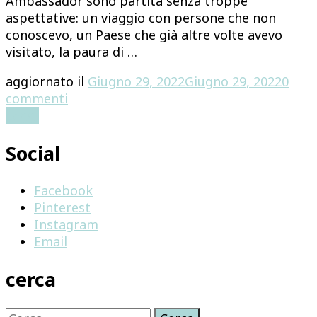
Ambassador sono partita senza troppe
aspettative: un viaggio con persone che non
conoscevo, un Paese che già altre volte avevo
visitato, la paura di …
aggiornato il
Giugno 29, 2022
Giugno 29, 2022
0
su
commenti
MALTA
Leggi
–
Social
MOLTO
PIU’
DI
Facebook
UN
Pinterest
VIAGGIO
Instagram
Email
cerca
Ricerca