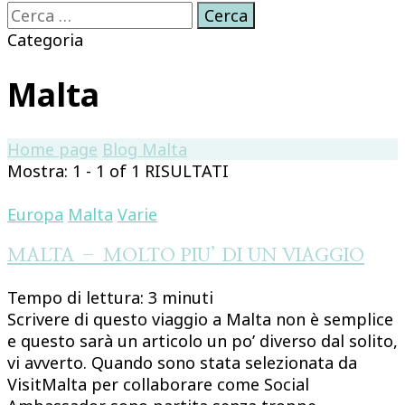
Ricerca
per:
Categoria
Malta
Home page
Blog
Malta
Mostra: 1 - 1 of 1 RISULTATI
Europa
Malta
Varie
MALTA – MOLTO PIU’ DI UN VIAGGIO
Tempo di lettura:
3
minuti
Scrivere di questo viaggio a Malta non è semplice
e questo sarà un articolo un po’ diverso dal solito,
vi avverto. Quando sono stata selezionata da
VisitMalta per collaborare come Social