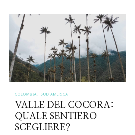
Via
Matildica:
Un
Viaggio
Nel
Cuore
Dell’Emilia-
Romagna
COLOMBIA
SUD AMERICA
VALLE DEL COCORA:
QUALE SENTIERO
SCEGLIERE?