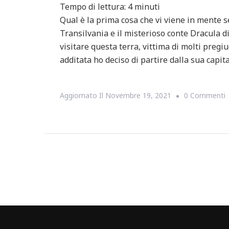
Tempo di lettura:
4
minuti
Qual è la prima cosa che vi viene in mente 
Transilvania e il misterioso conte Dracula d
visitare questa terra, vittima di molti pregi
additata ho deciso di partire dalla sua capit
S
Aggiornato Il
Novembre 19, 2021
0 Commenti
E
I
3