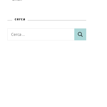
cerca
Ricerca
per: