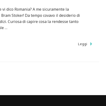
se vi dico Romania? A me sicuramente la
i Bram Stoker! Da tempo covavo il desiderio di
udizi. Curiosa di capire cosa la rendesse tanto
ale …
u
Leggi
BUCAREST
DINTORNI
N
GIORNI