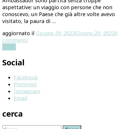
Ambassador sono partita senza troppe
aspettative: un viaggio con persone che non
conoscevo, un Paese che già altre volte avevo
visitato, la paura di …
aggiornato il
Giugno 29, 2022
Giugno 29, 2022
0
su
commenti
MALTA
Leggi
–
Social
MOLTO
PIU’
DI
Facebook
UN
Pinterest
VIAGGIO
Instagram
Email
cerca
Ricerca