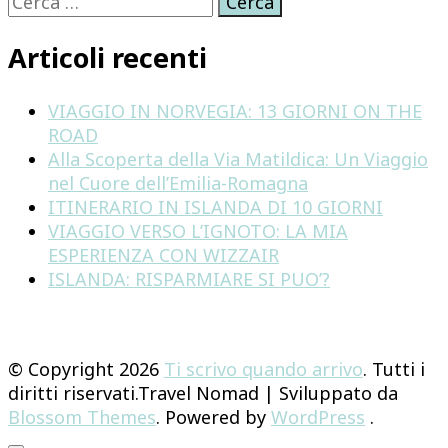
per:
Articoli recenti
VIAGGIO IN NORVEGIA: 13 GIORNI ON THE
ROAD
Alla Scoperta della Via Matildica: Un Viaggio
nel Cuore dell’Emilia-Romagna
ITINERARIO IN ISLANDA DI 10 GIORNI
VIAGGIO VERSO L’IGNOTO: LA MIA
ESPERIENZA CON WIZZAIR
ISLANDA: RISPARMIARE SI PUO’?
© Copyright 2026
Ti scrivo quando arrivo
. Tutti i
diritti riservati.
Travel Nomad | Sviluppato da
Blossom Themes
. Powered by
WordPress
.