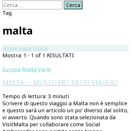
Ricerca
per:
Tag
malta
Home page
malta
Mostra: 1 - 1 of 1 RISULTATI
Europa
Malta
Varie
MALTA – MOLTO PIU’ DI UN VIAGGIO
Tempo di lettura:
3
minuti
Scrivere di questo viaggio a Malta non è semplice
e questo sarà un articolo un po’ diverso dal solito,
vi avverto. Quando sono stata selezionata da
VisitMalta per collaborare come Social