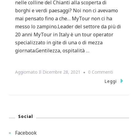
nelle colline del Chianti alla scoperta di
borghi e verdi paesaggi? Noi non ci avevamo
mai pensato fino a che… MyTour non ci ha
messo lo zampino.Leader del settore da più di
20 anni MyTour in Italy è un tour operator
specializzato in gite di una o di mezza
giornata.Gentilezza, ospitalità …
Su
Aggiornato Il
Dicembre 28, 2021
0 Commenti
TOUR
Leggi
NEL
CHIANTI
IN
Social
APE
CALESSINO
Facebook